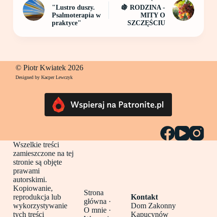
"Lustro duszy.
🍇 RODZINA -
Psalmoterapia w
MITY O
praktyce"
SZCZĘŚCIU
© Piotr Kwiatek 2026
Designed by Kacper Lewczyk
Wszelkie treści
zamieszczone na tej
stronie są objęte
prawami
autorskimi.
Kopiowanie,
Strona
reprodukcja lub
Kontakt
główna
·
wykorzystywanie
Dom Zakonny
O mnie ·
tych treści
Kapucynów