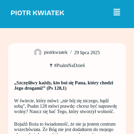
P
r
z
e
j
d
ź
d
o
piotrkwiatek
29 lipca 2025
t
r
e
✝️ #PsalmNaDzień
ś
c
i
„Szczęśliwy każdy, kto boi się Pana, który chodzi
Jego drogami!” (Ps 128,1)
W świecie, który mówi: „nie bój się niczego, bądź
sobą”, Psalm 128 mówi prawdę: chcesz być naprawdę
wolny? Naucz się bać Tego, który stworzył wolność.
Bojaźń Boża to świadomość, że nie ja jestem centrum
wszechświata. Że Bóg nie jest dodatkiem do mojego