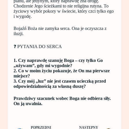
planu, ale jedynym, który naprawdę zna drogę.
Chodzenie Jego ścieżkami to nie religijna rutyna. To
życiowy wybór pokory w świecie, który czci tylko ego
i wygodę.
Bojaźń Boża nie zamyka serca. Ona je oczyszcza z
iluzji.
❓ PYTANIA DO SERCA
1. Czy naprawdę szanuję Boga – czy tylko Go
„używam”, gdy mi wygodnie?
2. Co w moim życiu pokazuje, że On ma pierwsze
miejsce?
3. Czy mój „luz” nie jest czasem ucieczką przed
odpowiedzialnością za własną duszę?
Prawdziwy szacunek wobec Boga nie odbiera siły.
On ją uwalnia.
POPRZEDNI
NASTĘPNY