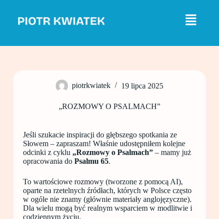
P
r
z
e
j
d
ź
d
o
piotrkwiatek
19 lipca 2025
t
r
e
„ROZMOWY O PSALMACH”
ś
c
i
Jeśli szukacie inspiracji do głębszego spotkania ze
Słowem – zapraszam! Właśnie udostępniłem kolejne
odcinki z cyklu
„Rozmowy o Psalmach”
– mamy już
opracowania do
Psalmu 65
.
To wartościowe rozmowy (tworzone z pomocą AI),
oparte na rzetelnych źródłach, których w Polsce często
w ogóle nie znamy (głównie materiały anglojęzyczne).
Dla wielu mogą być realnym wsparciem w modlitwie i
codziennym życiu.