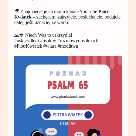
🎥 Znajdziecie je na moim kanale YouTube
Piotr
Kwiatek
– zachęcam, zajrzyjcie, posłuchajcie, podajcie
dalej, jeśli uznacie, że warto!
🙏💙 Niech Was to uskrzydla!
#uskrzydleni #psalmy #rozmowyopsalmach
#PiotrKwiatek #wiara #modlitwa