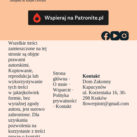
Designed by Kacper Lewczyk
Wszelkie treści
zamieszczone na tej
stronie są objęte
prawami
autorskimi.
Kopiowanie,
Strona
reprodukcja lub
Kontakt
główna
·
wykorzystywanie
Dom Zakonny
O mnie ·
tych treści
Kapucynów
Wsparcie ·
w jakiejkolwiek
ul. Korzeniaka 16, 30-
Polityka
formie, bez
298 Kraków
prywatności
wyraźnej zgody
flowerpiotr@gmail.com
·
Kontakt
autora, jest surowo
zabronione. Dla
uzyskania
pozwolenia na
korzystanie z treści
proszę o kontakt.