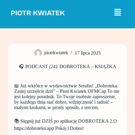
P
r
z
e
j
d
ź
d
o
piotrkwiatek
17 lipca 2025
t
r
e
🎧 PODCAST (24): DOBROTEKA – KSIĄŻKA
ś
c
i
📖 Już wkrótce w wydawnictwie Serafin! „Dobroteka.
Zasiej szczęście dziś” – Piotr Kwiatek OFMCap To nie
jest kolejny poradnik. To Twoje osobiste zaproszenie,
by każdego dnia siać dobro, wdzięczność i radość –
małymi krokami, w prosty sposób, z sercem.
📚 Sięgnij już DZIŚ po aplikację DOBROTEKA 2.O
https://dobroteka.app Pokój i Dobro!