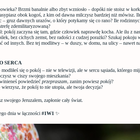
łowieka? Brzmi banalnie albo zbyt wzniosło – dopóki nie stoisz w kork
asypiasz obok kogoś, z kim od dawna milczysz bardziej niż mówisz. Il
ac – gruz dawnych urazów, o który potykamy się co rano? Ile rodzinny
strefę zdemilitaryzowaną?
ł: pokój zaczyna się tam, gdzie człowiek naprawdę kocha. Ale ilu z n
ilek, bez cichych zemst, bez radości z cudzej porażki? Szukaj pokoju 
ać od innych. Bez tej modlitwy – w duszy, w domu, na ulicy – nawet n
DO SERCA
 modliłeś się o pokój – nie w telewizji, ale w sercu sąsiada, którego mi
oczysz w ciszy swojego mieszkania?
winieneś powiedzieć
przepraszam
, zanim powiesz
pokój
?
ierzysz, że pokój to nie utopia, ale twoja decyzja?
isz swojego Jeruzalem, zapłonie cały świat.
ego dnia w łączności
#1W1
✨