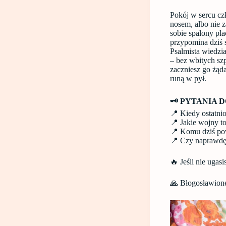
Pokój w sercu cz
nosem, albo nie z
sobie spalony pl
przypomina dziś 
Psalmista wiedzia
– bez wbitych szp
zaczniesz go żąd
runą w pył.
🗝️ PYTANIA 
📍 Kiedy ostatnio
📍 Jakie wojny t
📍 Komu dziś po
📍 Czy naprawdę w
🔥 Jeśli nie ugas
🙏 Błogosławion