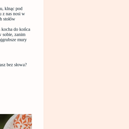
u, klnąc pod
u z nas nosi w
ch stołów
as kocha do końca
w sobie, zanim
ajgrubsze mury
jasz bez słowa?