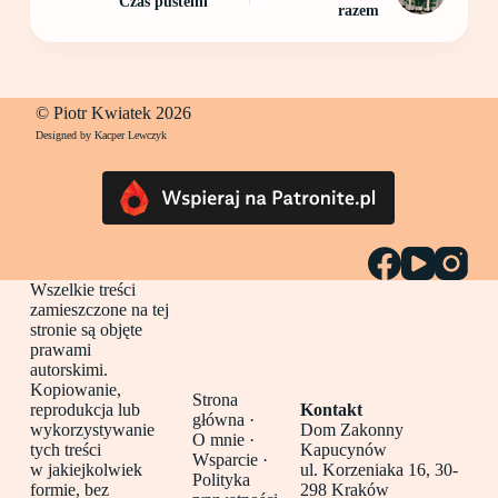
Czas pustelni
razem
© Piotr Kwiatek 2026
Designed by Kacper Lewczyk
Wszelkie treści
zamieszczone na tej
stronie są objęte
prawami
autorskimi.
Kopiowanie,
Strona
reprodukcja lub
Kontakt
główna
·
wykorzystywanie
Dom Zakonny
O mnie ·
tych treści
Kapucynów
Wsparcie ·
w jakiejkolwiek
ul. Korzeniaka 16, 30-
Polityka
formie, bez
298 Kraków