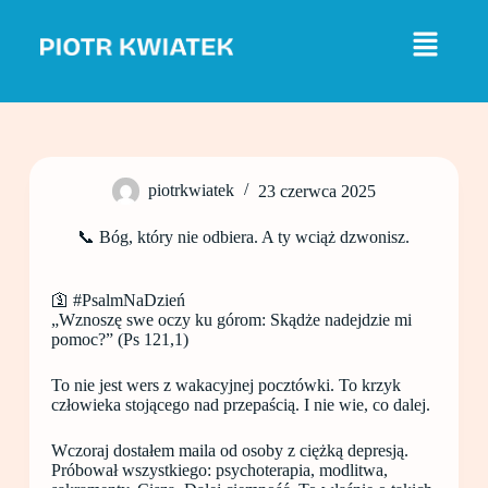
P
r
z
e
j
d
ź
d
o
piotrkwiatek
23 czerwca 2025
t
r
e
📞 Bóg, który nie odbiera. A ty wciąż dzwonisz.
ś
c
i
🛐 #PsalmNaDzień
„Wznoszę swe oczy ku górom: Skądże nadejdzie mi
pomoc?” (Ps 121,1)
To nie jest wers z wakacyjnej pocztówki. To krzyk
człowieka stojącego nad przepaścią. I nie wie, co dalej.
Wczoraj dostałem maila od osoby z ciężką depresją.
Próbował wszystkiego: psychoterapia, modlitwa,