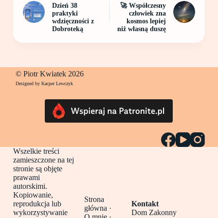
Dzień 38
🚀 Współczesny
praktyki
człowiek zna
wdzięczności z
kosmos lepiej
Dobroteką
niż własną duszę
© Piotr Kwiatek 2026
Designed by Kacper Lewczyk
Wszelkie treści
zamieszczone na tej
stronie są objęte
prawami
autorskimi.
Kopiowanie,
Strona
reprodukcja lub
Kontakt
główna
·
wykorzystywanie
Dom Zakonny
O mnie ·