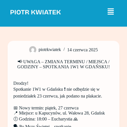
P
r
z
e
j
d
ź
d
o
piotrkwiatek
14 czerwca 2025
t
r
e
📢 UWAGA – ZMIANA TERMINU / MIEJSCA /
ś
GODZINY – SPOTKANIA 1W1 W GDAŃSKU!
c
i
Drodzy!
Spotkanie 1W1 w Gdańsku ❗ nie odbędzie się w
poniedziałek 23 czerwca, jak podano na plakacie.
📅 Nowy termin: piątek, 27 czerwca
📍 Miejsce: u Kapucynów, ul. Wałowa 28, Gdańsk
🕕 Godzina: 18:00 – Eucharystia 🙏
🗣️ Po Mszy Świętej – spotkanie