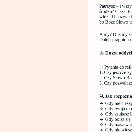
Patrzysz – i wszy
środku? Cisza. Pr
widział i nazwał 
bo Boże Słowo to
A my? Dusimy się
Dalej spragniona.
🫁
Dusza oddych
✨ Pytania do refl
1. Czy jeszcze ży
2. Czy Słowo Boż
3. Czy pozwalasz
🔍 Jak rozpozn
🔸 Gdy nie cieszy
🔸 Gdy twoja modl
🔸 Gdy szukasz b
🔸 Gdy boisz się 
🔸 Gdy masz wszys
🔸 Gdy nie wiesz