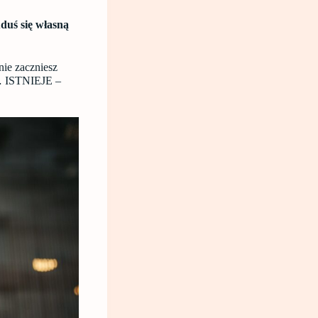
duś się własną
nie zaczniesz
e… ISTNIEJE –