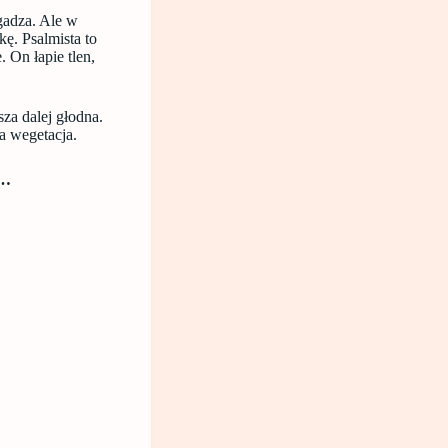
zgadza. Ale w
kę. Psalmista to
. On łapie tlen,
za dalej głodna.
a wegetacja.
u…