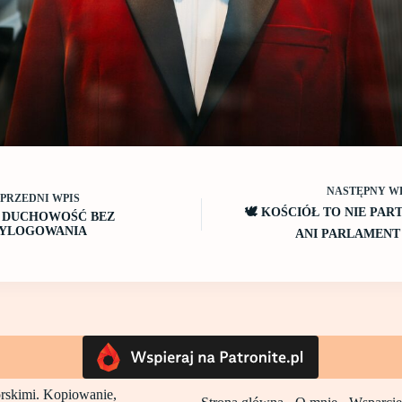
NASTĘPNY
W
OPRZEDNI
WPIS
🕊️ KOŚCIÓŁ TO NIE PAR
 DUCHOWOŚĆ BEZ
YLOGOWANIA
ANI PARLAMENT 
torskimi. Kopiowanie,