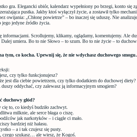
stko gra. Elegancki ubiór, kalendarz wypełniony po brzegi, konto się 
zerażająca pustka. Jakby ktoś wyłączył życie, a zostawił tylko mechani
bez owijania: „Chłonę powietrze” – bo inaczej się uduszę. Nie analizuje
 jego jedyne źródło życia.
 informacjami. Scrollujemy, klikamy, oglądamy, komentujemy. Ale dus
 Dalej umiera. Bo to nie Słowo – to szum. Bo to nie życie – to duchow
a tym, co kocha. Upewnij się, że nie wdychasz duchowego smog
eksji:
jesz, czy tylko funkcjonujesz?
e jest dla ciebie powietrzem, czy tylko dodatkiem do duchowej diety?
 duszy oddychać, czy zalewasz ją informacyjnym smogiem?
ać duchowy głód?
 cię to, co kiedyś budziło zachwyt.
itwa milknie, ale serce błaga o ciszę.
odźców jak narkotyków – i ciągle ci mało.
ciszy bardziej niż hałasu.
tko – a i tak czujesz się pusty.
, czego szukasz… ale wiesz, że Kogoś.