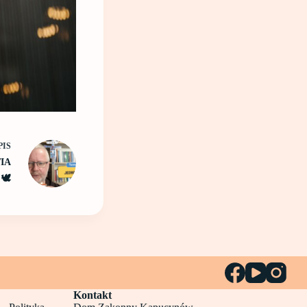
PIS
TIA
🕊️
Kontakt