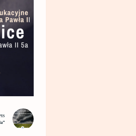
PIS
ła”