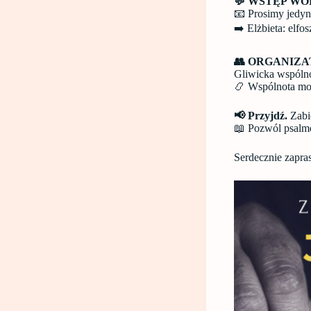
💬 WSTĘP W
📧 Prosimy jedyni
➡️ Elżbieta: elf
👥 ORGANIZA
Gliwicka wspólno
📿 Wspólnota mod
📢 Przyjdź.
Zabi
📖 Pozwól psalm
Serdecznie zapra