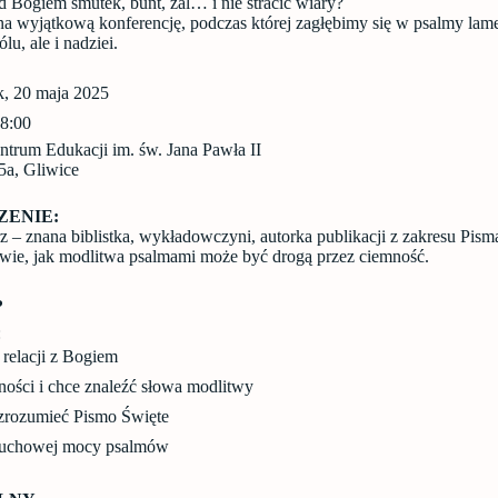
d Bogiem smutek, bunt, żal… i nie stracić wiary?
a wyjątkową konferencję, podczas której zagłębimy się w psalmy lam
lu, ale i nadziei.
k, 20 maja 2025
8:00
rum Edukacji im. św. Jana Pawła II
 5a, Gliwice
ZENIE:
z – znana biblistka, wykładowczyni, autorka publikacji z zakresu Pism
powie, jak modlitwa psalmami może być drogą przez ciemność.
?
:
 relacji z Bogiem
ności i chce znaleźć słowa modlitwy
j zrozumieć Pismo Święte
 duchowej mocy psalmów