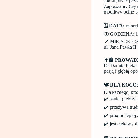
Jak wyrażać prze
Zapraszamy Cię n
modlitwy pełne bó
🗓️ DATA:
wtore
🕕 GODZINA: 1
📍 MIEJSCE: Cent
ul. Jana Pawła II
👩‍🏫 PROWAD
Dr Danuta Piekar
pasją i głębią o
🕊️ DLA KOGO
Dla każdego, kto
✔️ szuka głębszej
✔️ przeżywa trud
✔️ pragnie lepie
✔️ jest ciekawy