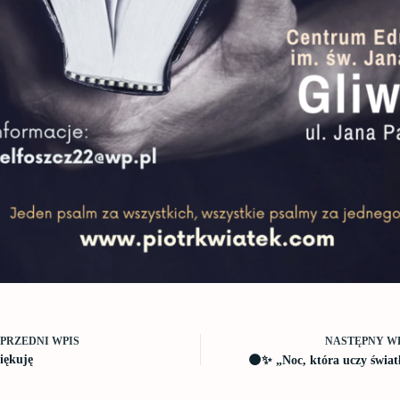
NASTĘPNY
W
OPRZEDNI
WPIS
iękuję
🌑✨ „Noc, która uczy świat