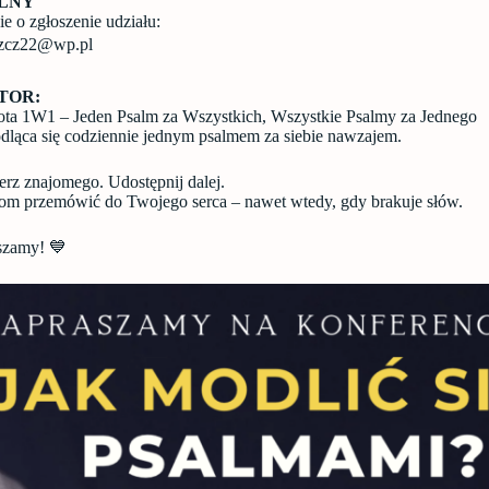
OLNY
e o zgłoszenie udziału:
oszcz22@wp.pl
TOR:
ta 1W1 – Jeden Psalm za Wszystkich, Wszystkie Psalmy za Jednego
ląca się codziennie jednym psalmem za siebie nawzajem.
erz znajomego. Udostępnij dalej.
om przemówić do Twojego serca – nawet wtedy, gdy brakuje słów.
szamy! 💙