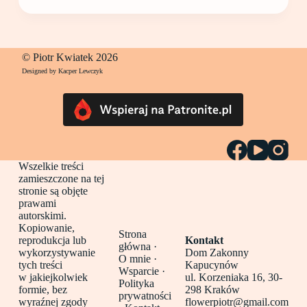
© Piotr Kwiatek 2026
Designed by Kacper Lewczyk
Wszelkie treści
zamieszczone na tej
stronie są objęte
prawami
autorskimi.
Kopiowanie,
Strona
reprodukcja lub
Kontakt
główna
·
wykorzystywanie
Dom Zakonny
O mnie ·
tych treści
Kapucynów
Wsparcie ·
w jakiejkolwiek
ul. Korzeniaka 16, 30-
Polityka
formie, bez
298 Kraków
prywatności
wyraźnej zgody
flowerpiotr@gmail.com