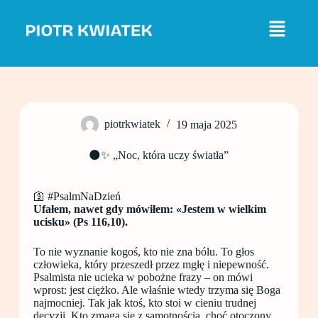
P
r
z
e
j
d
ź
d
o
piotrkwiatek
19 maja 2025
t
r
e
🌑✨ „Noc, która uczy światła”
ś
c
i
🛐 #PsalmNaDzień
Ufałem, nawet gdy mówiłem: «Jestem w wielkim
ucisku» (Ps 116,10).
To nie wyznanie kogoś, kto nie zna bólu. To głos
człowieka, który przeszedł przez mgłę i niepewność.
Psalmista nie ucieka w pobożne frazy – on mówi
wprost: jest ciężko. Ale właśnie wtedy trzyma się Boga
najmocniej. Tak jak ktoś, kto stoi w cieniu trudnej
decyzji. Kto zmaga się z samotnością, choć otoczony