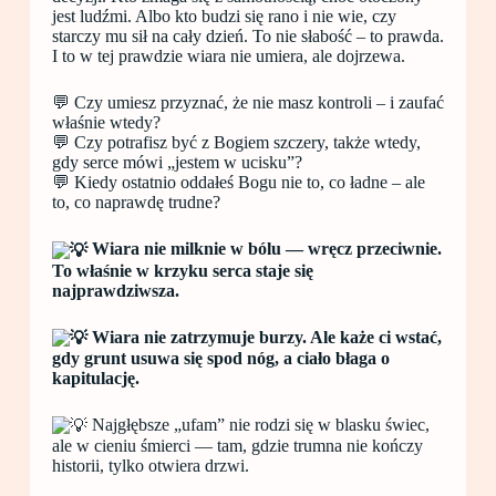
jest ludźmi. Albo kto budzi się rano i nie wie, czy
starczy mu sił na cały dzień. To nie słabość – to prawda.
I to w tej prawdzie wiara nie umiera, ale dojrzewa.
💬 Czy umiesz przyznać, że nie masz kontroli – i zaufać
właśnie wtedy?
💬 Czy potrafisz być z Bogiem szczery, także wtedy,
gdy serce mówi „jestem w ucisku”?
💬 Kiedy ostatnio oddałeś Bogu nie to, co ładne – ale
to, co naprawdę trudne?
Wiara nie milknie w bólu — wręcz przeciwnie.
To właśnie w krzyku serca staje się
najprawdziwsza.
Wiara nie zatrzymuje burzy. Ale każe ci wstać,
gdy grunt usuwa się spod nóg, a ciało błaga o
kapitulację.
Najgłębsze „ufam” nie rodzi się w blasku świec,
ale w cieniu śmierci — tam, gdzie trumna nie kończy
historii, tylko otwiera drzwi.