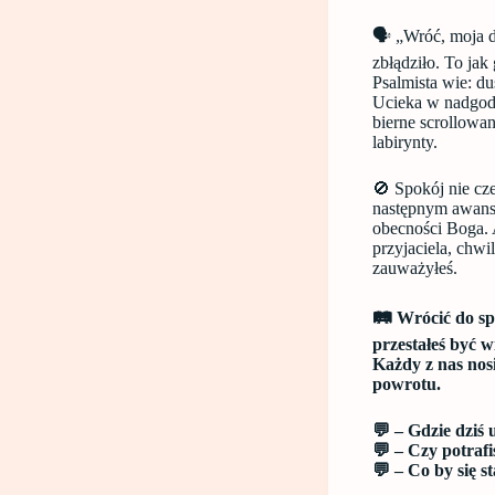
🗣️ „Wróć, moja 
zbłądziło. To jak
Psalmista wie: du
Ucieka w nadgodzi
bierne scrollowan
labirynty.
🚫 Spokój nie cze
następnym awansi
obecności Boga. 
przyjaciela, chwi
zauważyłeś.
🛤️ Wrócić do sp
przestałeś być w
Każdy z nas nos
powrotu.
💬 – Gdzie dziś 
💬 – Czy potrafi
💬 – Co by się s