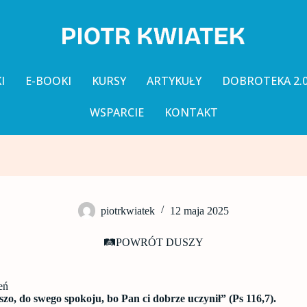
I
E-BOOKI
KURSY
ARTYKUŁY
DOBROTEKA 2.
WSPARCIE
KONTAKT
piotrkwiatek
12 maja 2025
🛤️POWRÓT DUSZY
eń
zo, do swego spokoju, bo Pan ci dobrze uczynił” (Ps 116,7).