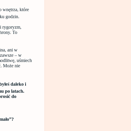
o wnętrza, które
lku godzin.
 i rygoryzm,
chrony. To
ina, ani w
 zawsze – w
modlitwę, uśmiech
ć. Może nie
byłeś daleko i
mu po latach.
rosić do
 mało”?