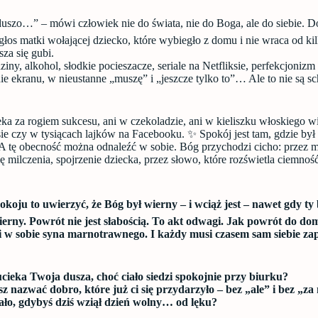
duszo…” – mówi człowiek nie do świata, nie do Boga, ale do siebie. D
 głos matki wołającej dziecko, które wybiegło z domu i nie wraca od ki
sza się gubi.
ny, alkohol, słodkie pocieszacze, seriale na Netfliksie, perfekcjonizm
ie ekranu, w nieustanne „muszę” i „jeszcze tylko to”… Ale to nie są s
ka za rogiem sukcesu, ani w czekoladzie, ani w kieliszku włoskiego w
e czy w tysiącach lajków na Facebooku. ✨ Spokój jest tam, gdzie był
A tę obecność można odnaleźć w sobie. Bóg przychodzi cicho: przez 
lę milczenia, spojrzenie dziecka, przez słowo, które rozświetla ciemnoś
okoju to uwierzyć, że Bóg był wierny – i wciąż jest – nawet gdy ty 
ierny. Powrót nie jest słabością. To akt odwagi. Jak powrót do do
i w sobie syna marnotrawnego. I każdy musi czasem sam siebie zap
ucieka Twoja dusza, choć ciało siedzi spokojnie przy biurku?
sz nazwać dobro, które już ci się przydarzyło – bez „ale” i bez „za
tało, gdybyś dziś wziął dzień wolny… od lęku?