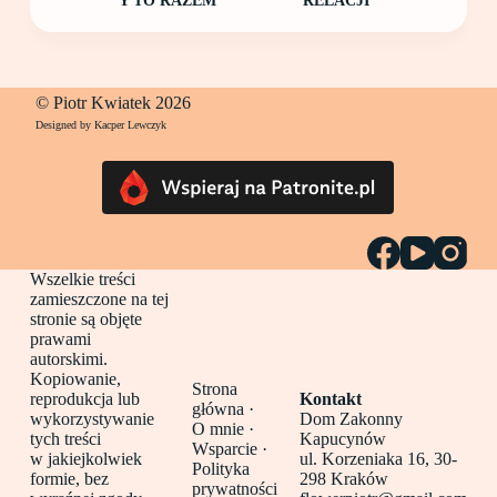
Y TO RAZEM"
RELACJI"
© Piotr Kwiatek 2026
Designed by Kacper Lewczyk
Wszelkie treści
zamieszczone na tej
stronie są objęte
prawami
autorskimi.
Kopiowanie,
Strona
reprodukcja lub
Kontakt
główna
·
wykorzystywanie
Dom Zakonny
O mnie ·
tych treści
Kapucynów
Wsparcie ·
w jakiejkolwiek
ul. Korzeniaka 16, 30-
Polityka
formie, bez
298 Kraków
prywatności