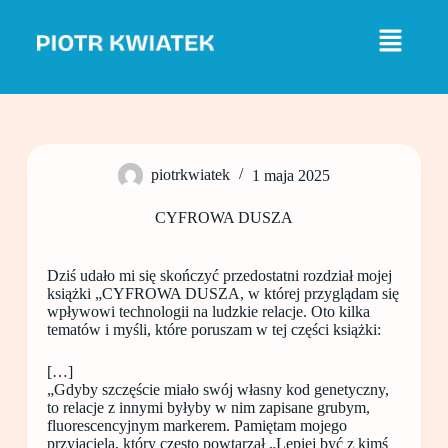
P
r
z
e
j
d
ź
d
o
piotrkwiatek
1 maja 2025
t
r
e
CYFROWA DUSZA
ś
c
i
Dziś udało mi się skończyć przedostatni rozdział mojej
książki „CYFROWA DUSZA, w której przyglądam się
wpływowi technologii na ludzkie relacje. Oto kilka
tematów i myśli, które poruszam w tej części książki:
[…]
„Gdyby szczęście miało swój własny kod genetyczny,
to relacje z innymi byłyby w nim zapisane grubym,
fluorescencyjnym markerem. Pamiętam mojego
przyjaciela, który często powtarzał „Lepiej być z kimś