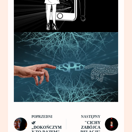
POPRZEDNI
NASTĘPNY
🌿
"CICHY
„DOKOŃCZYM
ZABÓJCA