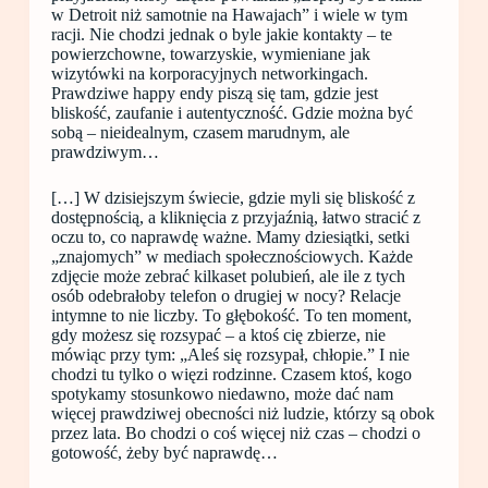
w Detroit niż samotnie na Hawajach” i wiele w tym
racji. Nie chodzi jednak o byle jakie kontakty – te
powierzchowne, towarzyskie, wymieniane jak
wizytówki na korporacyjnych networkingach.
Prawdziwe happy endy piszą się tam, gdzie jest
bliskość, zaufanie i autentyczność. Gdzie można być
sobą – nieidealnym, czasem marudnym, ale
prawdziwym…
[…] W dzisiejszym świecie, gdzie myli się bliskość z
dostępnością, a kliknięcia z przyjaźnią, łatwo stracić z
oczu to, co naprawdę ważne. Mamy dziesiątki, setki
„znajomych” w mediach społecznościowych. Każde
zdjęcie może zebrać kilkaset polubień, ale ile z tych
osób odebrałoby telefon o drugiej w nocy? Relacje
intymne to nie liczby. To głębokość. To ten moment,
gdy możesz się rozsypać – a ktoś cię zbierze, nie
mówiąc przy tym: „Aleś się rozsypał, chłopie.” I nie
chodzi tu tylko o więzi rodzinne. Czasem ktoś, kogo
spotykamy stosunkowo niedawno, może dać nam
więcej prawdziwej obecności niż ludzie, którzy są obok
przez lata. Bo chodzi o coś więcej niż czas – chodzi o
gotowość, żeby być naprawdę…