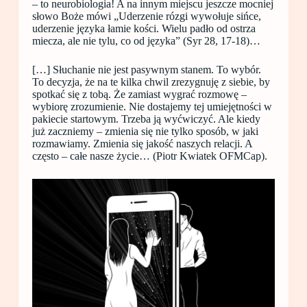
– to neurobiologia! A na innym miejscu jeszcze mocniej
słowo Boże mówi „Uderzenie rózgi wywołuje sińce,
uderzenie języka łamie kości. Wielu padło od ostrza
miecza, ale nie tylu, co od języka” (Syr 28, 17-18)…
[…] Słuchanie nie jest pasywnym stanem. To wybór.
To decyzja, że na te kilka chwil zrezygnuję z siebie, by
spotkać się z tobą. Że zamiast wygrać rozmowę –
wybiorę zrozumienie. Nie dostajemy tej umiejętności w
pakiecie startowym. Trzeba ją wyćwiczyć. Ale kiedy
już zaczniemy – zmienia się nie tylko sposób, w jaki
rozmawiamy. Zmienia się jakość naszych relacji. A
często – całe nasze życie… (Piotr Kwiatek OFMCap).