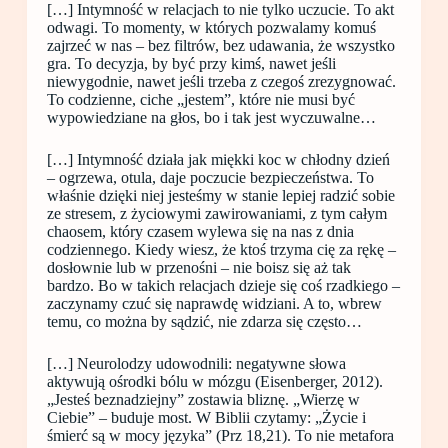
[…] Intymność w relacjach to nie tylko uczucie. To akt
odwagi. To momenty, w których pozwalamy komuś
zajrzeć w nas – bez filtrów, bez udawania, że wszystko
gra. To decyzja, by być przy kimś, nawet jeśli
niewygodnie, nawet jeśli trzeba z czegoś zrezygnować.
To codzienne, ciche „jestem”, które nie musi być
wypowiedziane na głos, bo i tak jest wyczuwalne…
[…] Intymność działa jak miękki koc w chłodny dzień
– ogrzewa, otula, daje poczucie bezpieczeństwa. To
właśnie dzięki niej jesteśmy w stanie lepiej radzić sobie
ze stresem, z życiowymi zawirowaniami, z tym całym
chaosem, który czasem wylewa się na nas z dnia
codziennego. Kiedy wiesz, że ktoś trzyma cię za rękę –
dosłownie lub w przenośni – nie boisz się aż tak
bardzo. Bo w takich relacjach dzieje się coś rzadkiego –
zaczynamy czuć się naprawdę widziani. A to, wbrew
temu, co można by sądzić, nie zdarza się często…
[…] Neurolodzy udowodnili: negatywne słowa
aktywują ośrodki bólu w mózgu (Eisenberger, 2012).
„Jesteś beznadziejny” zostawia bliznę. „Wierzę w
Ciebie” – buduje most. W Biblii czytamy: „Życie i
śmierć są w mocy języka” (Prz 18,21). To nie metafora