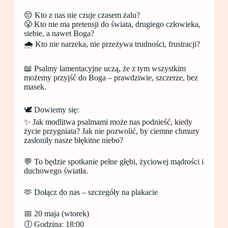
😔 Kto z nas nie czuje czasem żalu?
😤 Kto nie ma pretensji do świata, drugiego człowieka,
siebie, a nawet Boga?
🌧️ Kto nie narzeka, nie przeżywa trudności, frustracji?
📖 Psalmy lamentacyjne uczą, że z tym wszystkim
możemy przyjść do Boga – prawdziwie, szczerze, bez
masek.
🕊️ Dowiemy się:
✨ Jak modlitwa psalmami może nas podnieść, kiedy
życie przygniata? Jak nie pozwolić, by ciemne chmury
zasłoniły nasze błękitne niebo?
💬 To będzie spotkanie pełne głębi, życiowej mądrości i
duchowego światła.
🫶 Dołącz do nas – szczegóły na plakacie
📅 20 maja (wtorek)
🕕 Godzina: 18:00