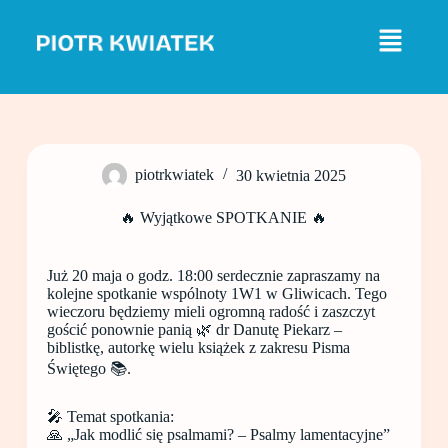
P
r
z
e
j
d
ź
d
o
piotrkwiatek
30 kwietnia 2025
t
r
e
🔥 Wyjątkowe SPOTKANIE 🔥
ś
c
i
Już 20 maja o godz. 18:00 serdecznie zapraszamy na
kolejne spotkanie wspólnoty 1W1 w Gliwicach. Tego
wieczoru będziemy mieli ogromną radość i zaszczyt
gościć ponownie panią 🌿 dr Danutę Piekarz –
biblistkę, autorkę wielu książek z zakresu Pisma
Świętego 📚.
🎤 Temat spotkania:
🙏 „Jak modlić się psalmami? – Psalmy lamentacyjne”