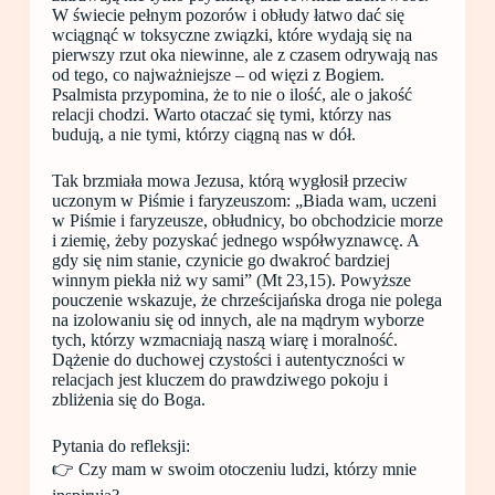
W świecie pełnym pozorów i obłudy łatwo dać się
wciągnąć w toksyczne związki, które wydają się na
pierwszy rzut oka niewinne, ale z czasem odrywają nas
od tego, co najważniejsze – od więzi z Bogiem.
Psalmista przypomina, że to nie o ilość, ale o jakość
relacji chodzi. Warto otaczać się tymi, którzy nas
budują, a nie tymi, którzy ciągną nas w dół.
Tak brzmiała mowa Jezusa, którą wygłosił przeciw
uczonym w Piśmie i faryzeuszom: „Biada wam, uczeni
w Piśmie i faryzeusze, obłudnicy, bo obchodzicie morze
i ziemię, żeby pozyskać jednego współwyznawcę. A
gdy się nim stanie, czynicie go dwakroć bardziej
winnym piekła niż wy sami” (Mt 23,15). Powyższe
pouczenie wskazuje, że chrześcijańska droga nie polega
na izolowaniu się od innych, ale na mądrym wyborze
tych, którzy wzmacniają naszą wiarę i moralność.
Dążenie do duchowej czystości i autentyczności w
relacjach jest kluczem do prawdziwego pokoju i
zbliżenia się do Boga.
Pytania do refleksji:
👉 Czy mam w swoim otoczeniu ludzi, którzy mnie