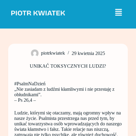
P
r
z
e
j
d
ź
d
o
piotrkwiatek
29 kwietnia 2025
t
r
e
UNIKAĆ TOKSYCZNYCH LUDZI?
ś
c
i
#PsalmNaDzień
„Nie zasiadam z ludźmi kłamliwymi i nie przestaję z
obłudnikami”.
– Ps 26,4 –
Ludzie, którymi się otaczamy, mają ogromny wpływ na
nasze życie. Psalmista przestrzega nas przed tym, by
unikać towarzystwa osób wprowadzających do naszego
świata kłamstwo i fałsz. Takie relacje nas niszczą,
zatruwają nie tylko psychikę, ale również duchowość.