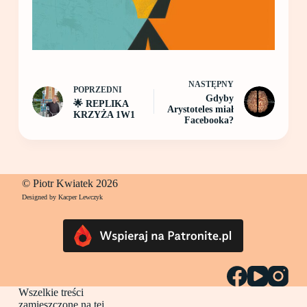
NASTĘPNY
POPRZEDNI
Gdyby
🌟 REPLIKA
Arystoteles miał
KRZYŻA 1W1
Facebooka?
© Piotr Kwiatek 2026
Designed by Kacper Lewczyk
Wszelkie treści
zamieszczone na tej