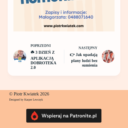
POPRZEDNI
NASTĘPNY
☘️ 3 DZIEŃ Z
👉 Jak upadają
APLIKACJĄ
plany ludzi bez
DOBROTEKA
sumienia
2.0
© Piotr Kwiatek 2026
Designed by Kacper Lewczyk