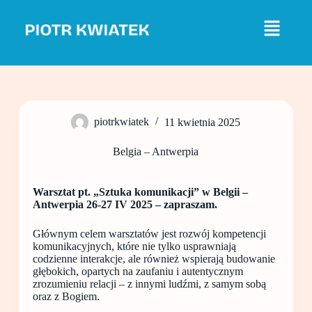
P
r
z
e
j
d
ź
d
o
piotrkwiatek
11 kwietnia 2025
t
r
e
Belgia – Antwerpia
ś
c
i
Warsztat pt. „Sztuka komunikacji” w Belgii –
Antwerpia 26-27 IV 2025 – zapraszam.
Głównym celem warsztatów jest rozwój kompetencji
komunikacyjnych, które nie tylko usprawniają
codzienne interakcje, ale również wspierają budowanie
głębokich, opartych na zaufaniu i autentycznym
zrozumieniu relacji – z innymi ludźmi, z samym sobą
oraz z Bogiem.