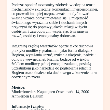
Podczas spotkań uczestnicy zdobędą wiedzę na temat
mechanizmów skutecznej komunikacji interpersonalnej,
co pozwoli im lepiej rozpoznawać i modyfikować
własne wzorce porozumiewania się. Umiejętność
świadomego wyrażania siebie i słuchania innych
przyczyni się do poprawy jakości relacji w życiu
osobistym i zawodowym, wspierając tym samym
rozwój osobisty i emocjonalny dobrostan.
Integralną częścią warsztatów będzie także duchowa
praktyka modlitwy psalmami – jako forma dialogu z
Bogiem, wyrażania uczuć, szukania ukojenia, nadziei i
odnowy wewnętrznej. Psalmy, będące od wieków
źródłem modlitwy pełnej emocji i zaufania, posłużą
uczestnikom jako narzędzie do pogłębiania relacji z
Bogiem oraz odnalezienia duchowego zakorzenienia w
codziennym życiu.
Miejsce:
Minderbroeders Kapucijnen Ossenmarkt 14, 2000
Antwerpen Belgium
Informacje i zapisy: