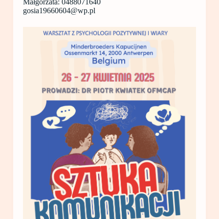
Małgorzata: 0488071640
gosia19660604@wp.pl