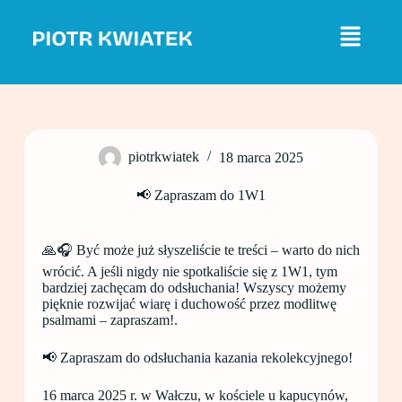
P
r
z
e
j
d
ź
d
o
piotrkwiatek
18 marca 2025
t
r
e
📢 Zapraszam do 1W1
ś
c
i
🙏🎧 Być może już słyszeliście te treści – warto do nich
wrócić. A jeśli nigdy nie spotkaliście się z 1W1, tym
bardziej zachęcam do odsłuchania! Wszyscy możemy
pięknie rozwijać wiarę i duchowość przez modlitwę
psalmami – zapraszam!.
📢 Zapraszam do odsłuchania kazania rekolekcyjnego!
16 marca 2025 r. w Wałczu, w kościele u kapucynów,