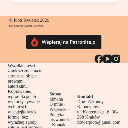
© Piotr Kwiatek 2026
Designed by Kacper Lewczyk
Wszelkie treści
zamieszczone na tej
stronie są objęte
prawami
autorskimi.
Kopiowanie,
Strona
reprodukcja lub
Kontakt
główna
·
wykorzystywanie
Dom Zakonny
O mnie ·
tych treści
Kapucynów
Wsparcie ·
w jakiejkolwiek
ul. Korzeniaka 16, 30-
Polityka
formie, bez
298 Kraków
prywatności
wyraźnej zgody
flowerpiotr@gmail.com
·
Kontakt
autora, jest surowo