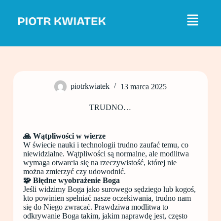
P
r
z
e
j
d
ź
d
o
piotrkwiatek
13 marca 2025
t
r
e
TRUDNO…
ś
c
i
🙏 Wątpliwości w wierze
W świecie nauki i technologii trudno zaufać temu, co
niewidzialne. Wątpliwości są normalne, ale modlitwa
wymaga otwarcia się na rzeczywistość, której nie
można zmierzyć czy udowodnić.
🧩 Błędne wyobrażenie Boga
Jeśli widzimy Boga jako surowego sędziego lub kogoś,
kto powinien spełniać nasze oczekiwania, trudno nam
się do Niego zwracać. Prawdziwa modlitwa to
odkrywanie Boga takim, jakim naprawdę jest, często