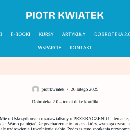
I
E-BOOKI
KURSY
ARTYKUŁY
DOBROTEKA 2.
WSPARCIE
KONTAKT
piotrkwiatek
26 lutego 2025
Dobroteka 2.0 – temat dnia: konflikt
Mie u Uskrzydlonych rozmawialiśmy o PRZEBACZENIU – temacie, k
ycie. Warto pamiętać, że przebaczenie to proces, który wymaga czasu, a
 ale uzdrowienie i uwolnienie siebie. Podczas tego spotkania przypomni