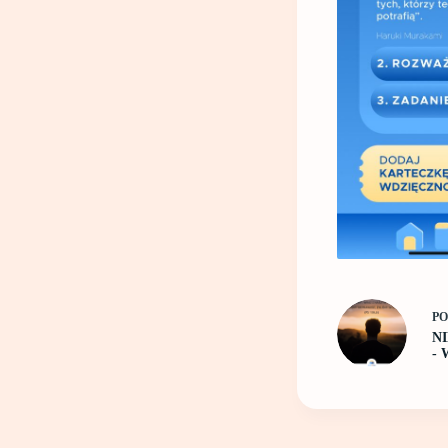
P
N
-