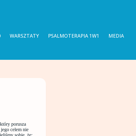
0
WARSZTATY
PSALMOTERAPIA 1W1
MEDIA
tóry porusza
 jego celem nie
eliśmy sobie, że: