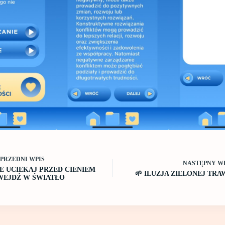
OPRZEDNI
WPIS
NASTĘPNY
W
IE UCIEKAJ PRZED CIENIEM
🌱 ILUZJA ZIELONEJ TRA
 WEJDŹ W ŚWIATŁO