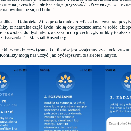
 zmienia przeszłości, ale kształtuje przyszłość.” „Przebaczyć to nie z
e na uwolnienie się od bólu.”
aplikacja Dobroteka 2.0 zaprosiła mnie do refleksji na temat rad poz
likty to naturalna część życia, nie są one grzeszne same w sobie, ale sp
 prowadzić do dysfunkcji, a czasami do grzechu. „Konflikty to okazja
 zniszczenia.” – Marshall Rosenberg
że kluczem do rozwiązania konfliktów jest wzajemny szacunek, zrozum
Konflikty mogą nas uczyć, jak być lepszymi dla siebie i innych.