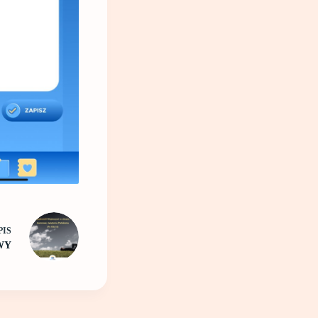
PIS
WY