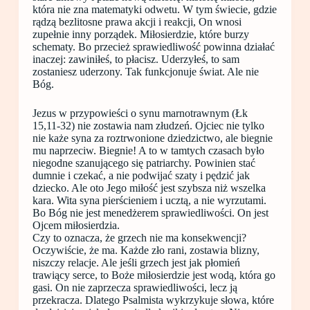
która nie zna matematyki odwetu. W tym świecie, gdzie
rądzą bezlitosne prawa akcji i reakcji, On wnosi
zupełnie inny porządek. Miłosierdzie, które burzy
schematy. Bo przecież sprawiedliwość powinna działać
inaczej: zawiniłeś, to płacisz. Uderzyłeś, to sam
zostaniesz uderzony. Tak funkcjonuje świat. Ale nie
Bóg.
Jezus w przypowieści o synu marnotrawnym (Łk
15,11-32) nie zostawia nam złudzeń. Ojciec nie tylko
nie każe syna za roztrwonione dziedzictwo, ale biegnie
mu naprzeciw. Biegnie! A to w tamtych czasach było
niegodne szanującego się patriarchy. Powinien stać
dumnie i czekać, a nie podwijać szaty i pędzić jak
dziecko. Ale oto Jego miłość jest szybsza niż wszelka
kara. Wita syna pierścieniem i ucztą, a nie wyrzutami.
Bo Bóg nie jest menedżerem sprawiedliwości. On jest
Ojcem miłosierdzia.
Czy to oznacza, że grzech nie ma konsekwencji?
Oczywiście, że ma. Każde zło rani, zostawia blizny,
niszczy relacje. Ale jeśli grzech jest jak płomień
trawiący serce, to Boże miłosierdzie jest wodą, która go
gasi. On nie zaprzecza sprawiedliwości, lecz ją
przekracza. Dlatego Psalmista wykrzykuje słowa, które