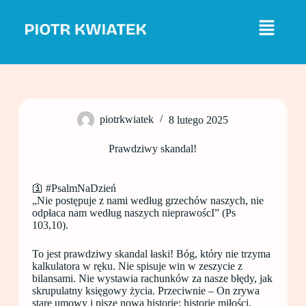
P
r
z
e
j
d
ź
d
o
piotrkwiatek
8 lutego 2025
t
r
e
Prawdziwy skandal!
ś
c
i
🛐 #PsalmNaDzień
„Nie postępuje z nami według grzechów naszych, nie
odpłaca nam według naszych nieprawoścI” (Ps
103,10).
To jest prawdziwy skandal łaski! Bóg, który nie trzyma
kalkulatora w ręku. Nie spisuje win w zeszycie z
bilansami. Nie wystawia rachunków za nasze błędy, jak
skrupulatny księgowy życia. Przeciwnie – On zrywa
stare umowy i pisze nową historię: historię miłości,