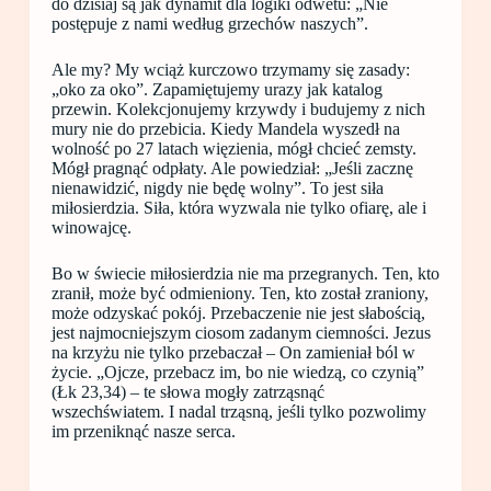
do dzisiaj są jak dynamit dla logiki odwetu: „Nie
postępuje z nami według grzechów naszych”.
Ale my? My wciąż kurczowo trzymamy się zasady:
„oko za oko”. Zapamiętujemy urazy jak katalog
przewin. Kolekcjonujemy krzywdy i budujemy z nich
mury nie do przebicia. Kiedy Mandela wyszedł na
wolność po 27 latach więzienia, mógł chcieć zemsty.
Mógł pragnąć odpłaty. Ale powiedział: „Jeśli zacznę
nienawidzić, nigdy nie będę wolny”. To jest siła
miłosierdzia. Siła, która wyzwala nie tylko ofiarę, ale i
winowajcę.
Bo w świecie miłosierdzia nie ma przegranych. Ten, kto
zranił, może być odmieniony. Ten, kto został zraniony,
może odzyskać pokój. Przebaczenie nie jest słabością,
jest najmocniejszym ciosom zadanym ciemności. Jezus
na krzyżu nie tylko przebaczał – On zamieniał ból w
życie. „Ojcze, przebacz im, bo nie wiedzą, co czynią”
(Łk 23,34) – te słowa mogły zatrząsnąć
wszechświatem. I nadal trząsną, jeśli tylko pozwolimy
im przeniknąć nasze serca.