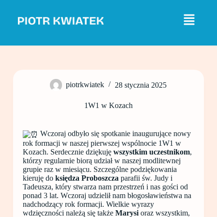
P
r
z
e
j
d
ź
d
o
piotrkwiatek
28 stycznia 2025
t
r
e
1W1 w Kozach
ś
c
i
Wczoraj odbyło się spotkanie inaugurujące nowy
rok formacji w naszej pierwszej wspólnocie 1W1 w
Kozach. Serdecznie dziękuję
wszystkim
uczestnikom
,
którzy regularnie biorą udział w naszej modlitewnej
grupie raz w miesiącu. Szczególne podziękowania
kieruję do
księdza Proboszcza
parafii św. Judy i
Tadeusza, który stwarza nam przestrzeń i nas gości od
ponad 3 lat. Wczoraj udzielił nam błogosławieństwa na
nadchodzący rok formacji. Wielkie wyrazy
wdzięczności należą się także
Marysi
oraz wszystkim,