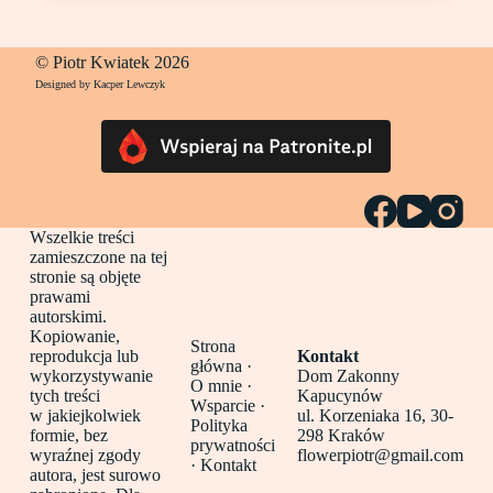
© Piotr Kwiatek 2026
Designed by Kacper Lewczyk
Wszelkie treści
zamieszczone na tej
stronie są objęte
prawami
autorskimi.
Kopiowanie,
Strona
reprodukcja lub
Kontakt
główna
·
wykorzystywanie
Dom Zakonny
O mnie ·
tych treści
Kapucynów
Wsparcie ·
w jakiejkolwiek
ul. Korzeniaka 16, 30-
Polityka
formie, bez
298 Kraków
prywatności
wyraźnej zgody
flowerpiotr@gmail.com
·
Kontakt
autora, jest surowo