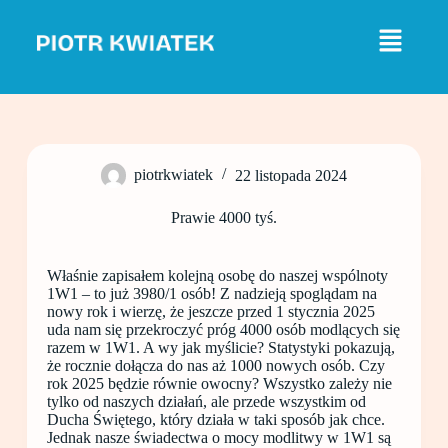
P
r
z
e
j
d
ź
d
o
piotrkwiatek
22 listopada 2024
t
r
e
Prawie 4000 tyś.
ś
c
i
Właśnie zapisałem kolejną osobę do naszej wspólnoty
1W1 – to już 3980/1 osób! Z nadzieją spoglądam na
nowy rok i wierzę, że jeszcze przed 1 stycznia 2025
uda nam się przekroczyć próg 4000 osób modlących się
razem w 1W1. A wy jak myślicie? Statystyki pokazują,
że rocznie dołącza do nas aż 1000 nowych osób. Czy
rok 2025 będzie równie owocny? Wszystko zależy nie
tylko od naszych działań, ale przede wszystkim od
Ducha Świętego, który działa w taki sposób jak chce.
Jednak nasze świadectwa o mocy modlitwy w 1W1 są