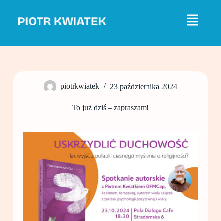
P
r
z
e
j
d
ź
d
o
piotrkwiatek
23 października 2024
t
r
e
To już dziś – zapraszam!
ś
c
i