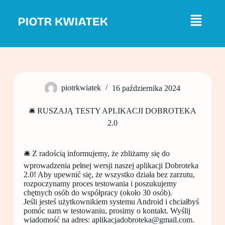
P
r
z
e
j
d
ź
d
o
piotrkwiatek
16 października 2024
t
r
e
🛎 RUSZAJĄ TESTY APLIKACJI DOBROTEKA
ś
2.0
c
i
🛎 Z radością informujemy, że zbliżamy się do
wprowadzenia pełnej wersji naszej aplikacji Dobroteka
2.0! Aby upewnić się, że wszystko działa bez zarzutu,
rozpoczynamy proces testowania i poszukujemy
chętnych osób do współpracy (około 30 osób).
Jeśli jesteś użytkownikiem systemu Android i chciałbyś
pomóc nam w testowaniu, prosimy o kontakt. Wyślij
wiadomość na adres: aplikacjadobroteka@gmail.com.