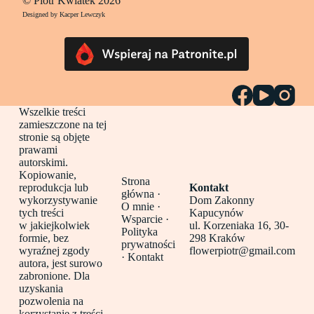
© Piotr Kwiatek 2026
Designed by Kacper Lewczyk
Wszelkie treści
zamieszczone na tej
stronie są objęte
prawami
autorskimi.
Kopiowanie,
Strona
reprodukcja lub
Kontakt
główna
·
wykorzystywanie
Dom Zakonny
O mnie ·
tych treści
Kapucynów
Wsparcie ·
w jakiejkolwiek
ul. Korzeniaka 16, 30-
Polityka
formie, bez
298 Kraków
prywatności
wyraźnej zgody
flowerpiotr@gmail.com
·
Kontakt
autora, jest surowo
zabronione. Dla
uzyskania
pozwolenia na
korzystanie z treści