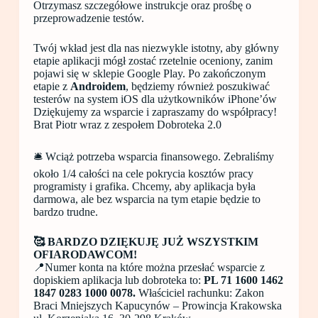
Otrzymasz szczegółowe instrukcje oraz prośbę o
przeprowadzenie testów.
Twój wkład jest dla nas niezwykle istotny, aby główny
etapie aplikacji mógł zostać rzetelnie oceniony, zanim
pojawi się w sklepie Google Play. Po zakończonym
etapie z
Androidem
, będziemy również poszukiwać
testerów na system iOS dla użytkowników iPhone’ów
Dziękujemy za wsparcie i zapraszamy do współpracy!
Brat Piotr wraz z zespołem Dobroteka 2.0
🛎 Wciąż potrzeba wsparcia finansowego. Zebraliśmy
około 1/4 całości na cele pokrycia kosztów pracy
programisty i grafika. Chcemy, aby aplikacja była
darmowa, ale bez wsparcia na tym etapie będzie to
bardzo trudne.
🥰 BARDZO DZIĘKUJĘ JUŻ WSZYSTKIM
OFIARODAWCOM!
📍Numer konta na które można przesłać wsparcie z
dopiskiem aplikacja lub dobroteka to:
PL 71 1600 1462
1847 0283 1000 0078.
Właściciel rachunku: Zakon
Braci Mniejszych Kapucynów – Prowincja Krakowska