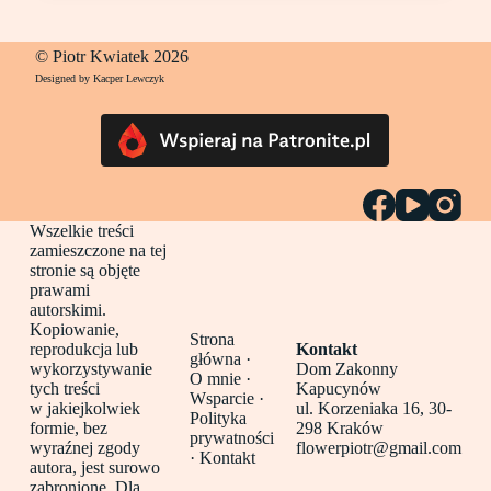
© Piotr Kwiatek 2026
Designed by Kacper Lewczyk
Wszelkie treści
zamieszczone na tej
stronie są objęte
prawami
autorskimi.
Kopiowanie,
Strona
reprodukcja lub
Kontakt
główna
·
wykorzystywanie
Dom Zakonny
O mnie ·
tych treści
Kapucynów
Wsparcie ·
w jakiejkolwiek
ul. Korzeniaka 16, 30-
Polityka
formie, bez
298 Kraków
prywatności
wyraźnej zgody
flowerpiotr@gmail.com
·
Kontakt
autora, jest surowo
zabronione. Dla