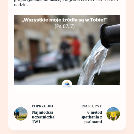
nadzieja.
POPRZEDNI
NASTĘPNY
Najmłodsza
6 metod
uczestniczka
spotkania z
1W1
psalmami