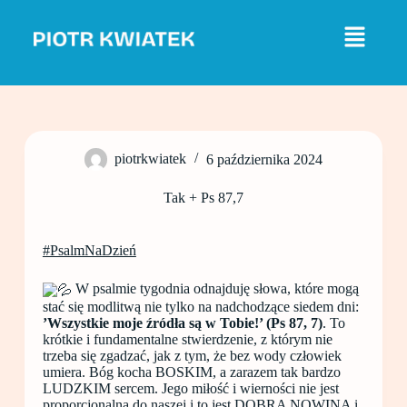
P
r
z
e
j
d
ź
d
o
piotrkwiatek
6 października 2024
t
r
e
Tak + Ps 87,7
ś
c
i
#PsalmNaDzień
W psalmie tygodnia odnajduję słowa, które mogą
stać się modlitwą nie tylko na nadchodzące siedem dni:
’Wszystkie moje źródła są w Tobie!’ (Ps 87, 7)
. To
krótkie i fundamentalne stwierdzenie, z którym nie
trzeba się zgadzać, jak z tym, że bez wody człowiek
umiera. Bóg kocha BOSKIM, a zarazem tak bardzo
LUDZKIM sercem. Jego miłość i wierności nie jest
proporcjonalna do naszej i to jest DOBRA NOWINA i