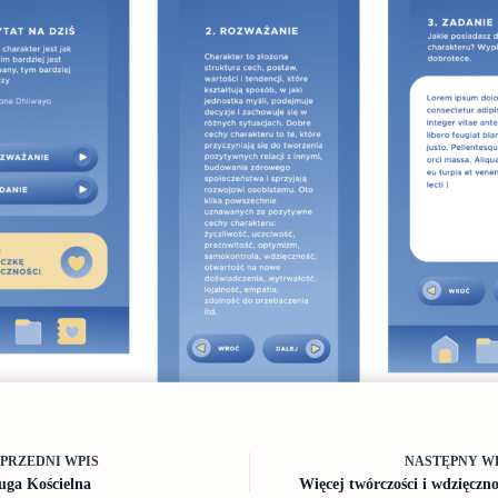
OPRZEDNI
WPIS
NASTĘPNY
W
uga Kościelna
Więcej twórczości i wdzięczno