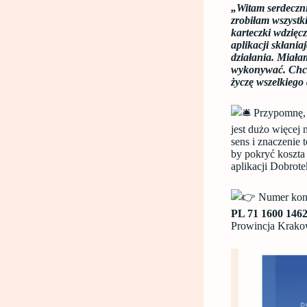
„Witam serdeczni
zrobiłam wszystk
karteczki wdzięc
aplikacji skłania
działania. Miałam
wykonywać. Chcia
życzę wszelkiego
Przypomnę, 
jest dużo więce
sens i znaczenie 
by pokryć koszta
aplikacji Dobrote
Numer kont
PL 71 1600 1462
Prowincja Krako