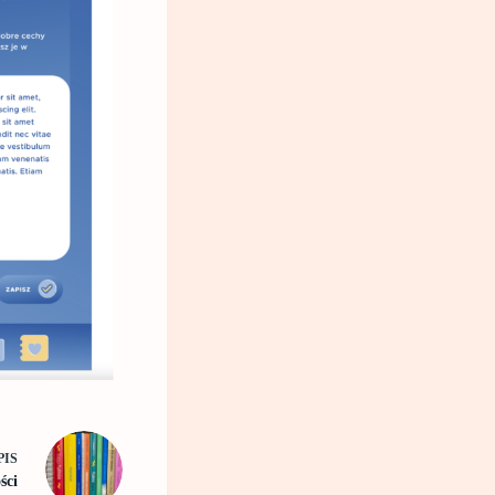
PIS
ści