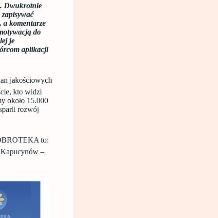
i. Dwukrotnie
o zapisywać
e, a komentarze
ż motywacją do
ej je
órcom aplikacji
ian jakościowych
e, kto widzi
emy około 15.000
sparli rozwój
 DOBROTEKA to:
h Kapucynów –