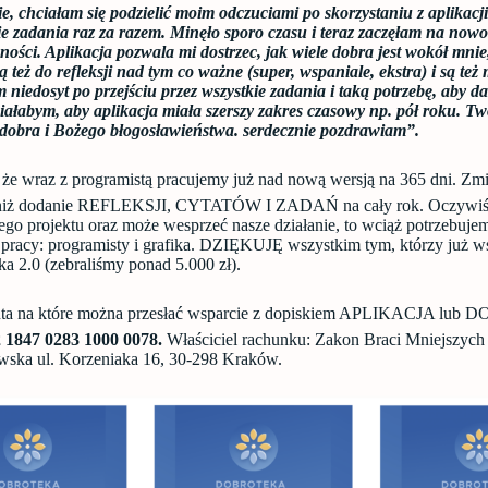
e, chciałam się podzielić moim odczuciami po skorzystaniu z aplikacj
ie zadania raz za razem. Minęło sporo czasu i teraz zaczęłam na now
zności. Aplikacja pozwala mi dostrzec, jak wiele dobra jest wokół mni
ją też do refleksji nad tym co ważne (super, wspaniale, ekstra) i są te
 niedosyt po przejściu przez wszystkie zadania i taką potrzebę, aby dal
łabym, aby aplikacja miała szerszy zakres czasowy np. pół roku. Tw
 dobra i Bożego błogosławieństwa. serdecznie pozdrawiam”.
że wraz z programistą pracujemy już nad nową wersją na 365 dni. Zm
j niż dodanie REFLEKSJI, CYTATÓW I ZADAŃ na cały rok. Oczywiści
tego projektu oraz może wesprzeć nasze działanie, to wciąż potrzebuj
 pracy: programisty i grafika. DZIĘKUJĘ wszystkim tym, którzy już w
ka 2.0 (zebraliśmy ponad 5.000 zł).
a na które można przesłać wsparcie z dopiskiem APLIKACJA lub
 1847 0283 1000 0078.
Właściciel rachunku: Zakon Braci Mniejszyc
wska ul. Korzeniaka 16, 30-298 Kraków.