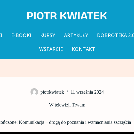
I
E-BOOKI
KURSY
ARTYKUŁY
DOBROTEKA 2.
WSPARCIE
KONTAKT
piotrkwiatek
11 września 2024
W telewizji Trwam
ńczone: Komunikacja – drogą do poznania i wzmacniania szczęścia