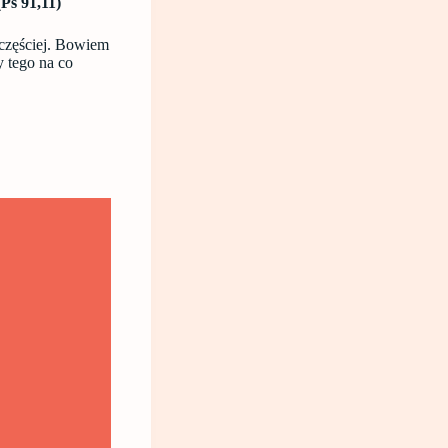
Ps 91,11)
 częściej. Bowiem
 tego na co