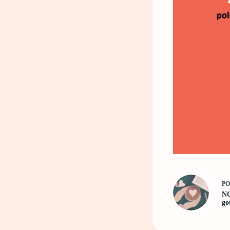
P
NO
g