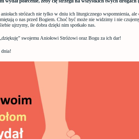
 wydał polecenie, żeby cię strzegli na wszystkich twych drogach (
aniołach stróżach nie tylko w dniu ich liturgicznego wspomnienia, ale
amiętają o nas przed Bogiem. Choć być może nie widzimy i nie czujemy
iebie ujrzymy, ile dobra dzięki nim spotkało nas.
dziękuję” swojemu Aniołowi Stróżowi oraz Bogu za ich dar!
 dnia!