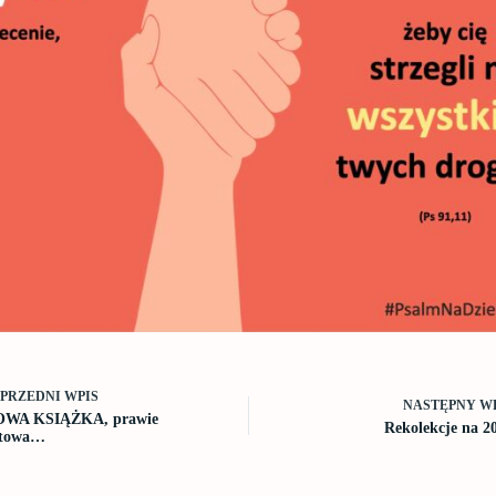
OPRZEDNI
WPIS
NASTĘPNY
W
WA KSIĄŻKA, prawie
Rekolekcje na 2
otowa…