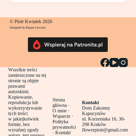
© Piotr Kwiatek 2026
Designed by Kacper Lewczyk
Wszelkie treści
zamieszczone na tej
stronie są objęte
prawami
autorskimi.
Kopiowanie,
Strona
reprodukcja lub
Kontakt
główna
·
wykorzystywanie
Dom Zakonny
O mnie ·
tych treści
Kapucynów
Wsparcie ·
w jakiejkolwiek
ul. Korzeniaka 16, 30-
Polityka
formie, bez
298 Kraków
prywatności
wyraźnej zgody
flowerpiotr@gmail.com
·
Kontakt
autora, jest surowo