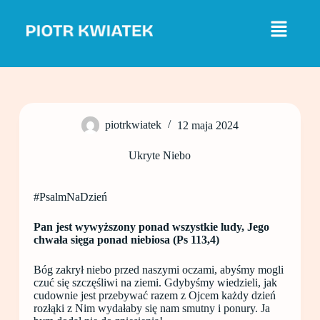
P
r
z
e
j
d
ź
d
o
piotrkwiatek
12 maja 2024
t
r
e
Ukryte Niebo
ś
c
i
#PsalmNaDzień
Pan jest wywyższony ponad wszystkie ludy, Jego
chwała sięga ponad niebiosa (Ps 113,4)
Bóg zakrył niebo przed naszymi oczami, abyśmy mogli
czuć się szczęśliwi na ziemi. Gdybyśmy wiedzieli, jak
cudownie jest przebywać razem z Ojcem każdy dzień
rozłąki z Nim wydałaby się nam smutny i ponury. Ja