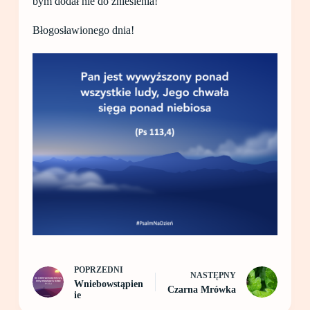
bym dodał nie do zniesienia!
Błogosławionego dnia!
POPRZEDNI
NASTĘPNY
Wniebowstąpien
Czarna Mrówka
ie