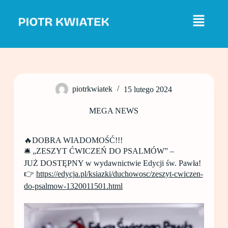
P
r
z
e
j
d
ź
d
o
piotrkwiatek
15 lutego 2024
t
r
e
MEGA NEWS
ś
c
i
🔥DOBRA WIADOMOŚĆ!!!
🛎 „ZESZYT ĆWICZEŃ DO PSALMÓW” –
JUŻ DOSTĘPNY w wydawnictwie Edycji św. Pawła!
👉
https://edycja.pl/ksiazki/duchowosc/zeszyt-cwiczen-
do-psalmow-1320011501.html