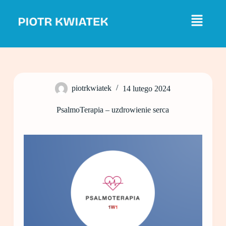
P
r
z
e
j
d
ź
d
o
piotrkwiatek
14 lutego 2024
t
r
e
PsalmoTerapia – uzdrowienie serca
ś
c
i