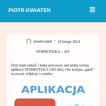
P
r
z
e
j
d
ź
d
o
piotrkwiatek
10 lutego 2024
t
r
e
DOBROTEKA – 365
ś
c
i
Dziś mam radość i łaskę pracować nad pełną wersją
aplikacji DOBROTEKA (365 dni). Oto kolejna „garść”
wyzwań, refleksji i cytatów: