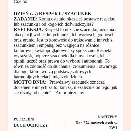
Coelho
DZIEŃ (…) RESPEKT / SZACUNEK
ZADANIE
: Komu ostatnio okazałeś postawę respektu
lub szacunku i od kogo ich doświadczyłeś?
REFLEKSJA
: Respekt to uczucie szacunku, uznania i
akceptacji wobec innych ludzi, ich wartości, godności
oraz granic. Jest to gotowość do traktowania innych z
szacunkiem i empatią, bez względu na różnice
kulturowe, światopoglądowe czy społeczne. Respekt
wyraża się poprzez szacunek dla innych osób, ich
opinii, uczuć oraz prawa do wyboru i autonomii. To
również zdolność do słuchania, zrozumienia i otwartego
dialogu, które tworzą podstawę zdrowych i
harmonijnych relacji międzyludzkich.
MOTTO DNIA
: „Prawdziwy szacunek oznacza
docenienie innych za to, kim są, niezależnie od tego, jak
się różnią od ciebie” – Autor nieznany
NASTĘPNY
POPRZEDNI
Dar 274 nowych osób w
DUCH OCHOCZY
1W1