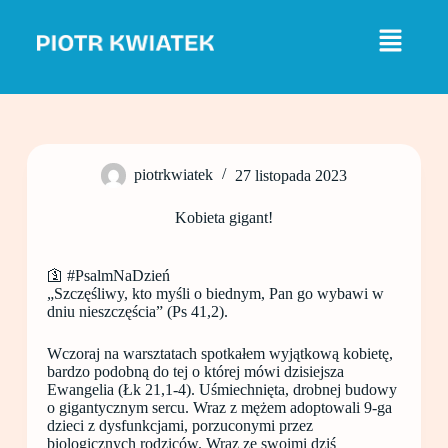
P
r
z
e
j
d
ź
d
o
piotrkwiatek
27 listopada 2023
t
r
e
Kobieta gigant!
ś
c
i
🛐 #PsalmNaDzień
„Szczęśliwy, kto myśli o biednym, Pan go wybawi w
dniu nieszczęścia” (Ps 41,2).
Wczoraj na warsztatach spotkałem wyjątkową kobietę,
bardzo podobną do tej o której mówi dzisiejsza
Ewangelia (Łk 21,1-4). Uśmiechnięta, drobnej budowy
o gigantycznym sercu. Wraz z mężem adoptowali 9-ga
dzieci z dysfunkcjami, porzuconymi przez
biologicznych rodziców. Wraz ze swoimi dziś