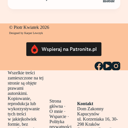
mobile
© Piotr Kwiatek 2026
Designed by Kacper Lewczyk
Wszelkie treści
zamieszczone na tej
stronie są objęte
prawami
autorskimi.
Kopiowanie,
Strona
reprodukcja lub
Kontakt
główna
·
wykorzystywanie
Dom Zakonny
O mnie ·
tych treści
Kapucynów
Wsparcie ·
w jakiejkolwiek
ul. Korzeniaka 16, 30-
Polityka
formie, bez
298 Kraków
prywatności