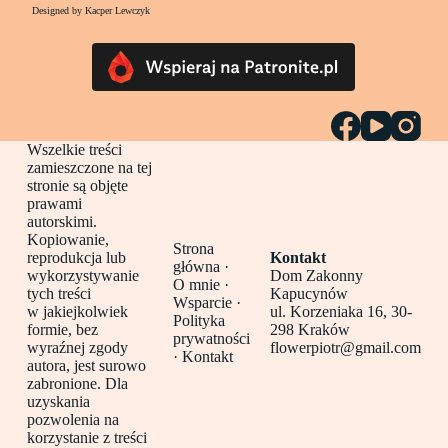
Designed by Kacper Lewczyk
Wszelkie treści
zamieszczone na tej
stronie są objęte
prawami
autorskimi.
Kopiowanie,
Strona
reprodukcja lub
Kontakt
główna
·
wykorzystywanie
Dom Zakonny
O mnie ·
tych treści
Kapucynów
Wsparcie ·
w jakiejkolwiek
ul. Korzeniaka 16, 30-
Polityka
formie, bez
298 Kraków
prywatności
wyraźnej zgody
flowerpiotr@gmail.com
·
Kontakt
autora, jest surowo
zabronione. Dla
uzyskania
pozwolenia na
korzystanie z treści