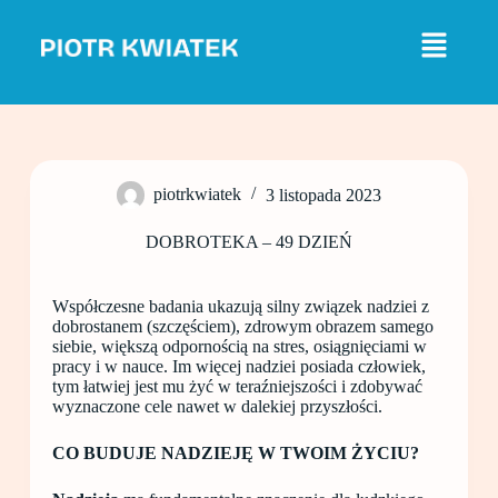
P
r
z
e
j
d
ź
d
o
piotrkwiatek
3 listopada 2023
t
r
e
DOBROTEKA – 49 DZIEŃ
ś
c
i
Współczesne badania ukazują silny związek nadziei z
dobrostanem (szczęściem), zdrowym obrazem samego
siebie, większą odpornością na stres, osiągnięciami w
pracy i w nauce. Im więcej nadziei posiada człowiek,
tym łatwiej jest mu żyć w teraźniejszości i zdobywać
wyznaczone cele nawet w dalekiej przyszłości.
CO BUDUJE NADZIEJĘ W TWOIM ŻYCIU?