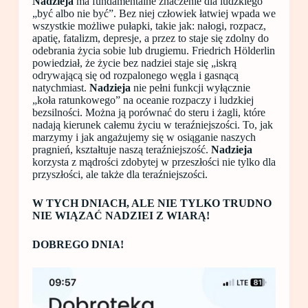
Nadzieja
ma fundamentalne znaczenie dla ludzkiego
„być albo nie być”. Bez niej człowiek łatwiej wpada we
wszystkie możliwe pułapki, takie jak: nałogi, rozpacz,
apatię, fatalizm, depresje, a przez to staje się zdolny do
odebrania życia sobie lub drugiemu. Friedrich Hölderlin
powiedział, że życie bez nadziei staje się „iskrą
odrywającą się od rozpalonego węgla i gasnącą
natychmiast.
Nadzieja
nie pełni funkcji wyłącznie
„koła ratunkowego” na oceanie rozpaczy i ludzkiej
bezsilności. Można ją porównać do steru i żagli, które
nadają kierunek całemu życiu w teraźniejszości. To, jak
marzymy i jak angażujemy się w osiąganie naszych
pragnień, kształtuje naszą teraźniejszość.
Nadzieja
korzysta z mądrości zdobytej w przeszłości nie tylko dla
przyszłości, ale także dla teraźniejszości.
W TYCH DNIACH, ALE NIE TYLKO TRUDNO
NIE WIĄZAĆ NADZIEI Z WIARĄ!
DOBREGO DNIA!