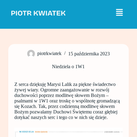
P
r
z
e
j
d
ź
d
o
piotrkwiatek
15 października 2023
t
r
e
Niedziela o 1W1
ś
c
i
Z serca dziękuję Marysi Lalik za piękne świadectwo
żywej wiary. Ogromne zaangażowanie w rozwój
duchowości poprzez modlitwę słowem Bożym –
psalmami w 1W1 oraz troskę o wspólnotę gromadzącą
się Kozach. Tak, przez codzienną modlitwę słowem
Bożym pozwalamy Duchowi Świętemu coraz głębiej
dotykać naszych serc i tego co w nich się dzieje.