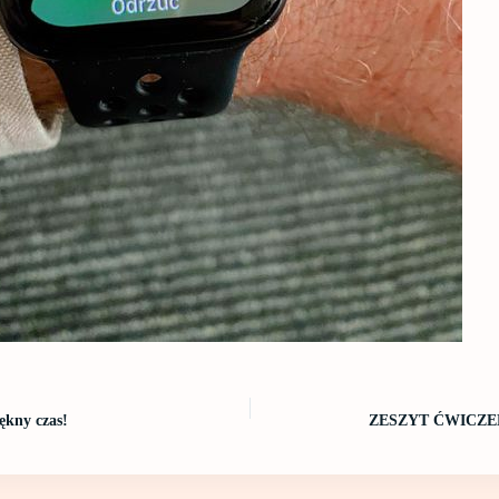
ękny czas!
ZESZYT ĆWICZ