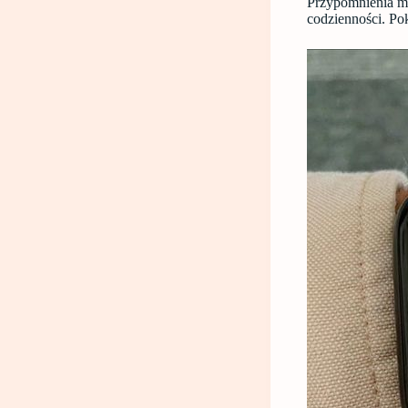
Przypomnienia m
codzienności. Pok