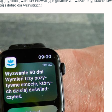
ają ogromną wartość! Pozwalają regularnie zauważać błogosławieńst
ój i dobro dla wszystkich!