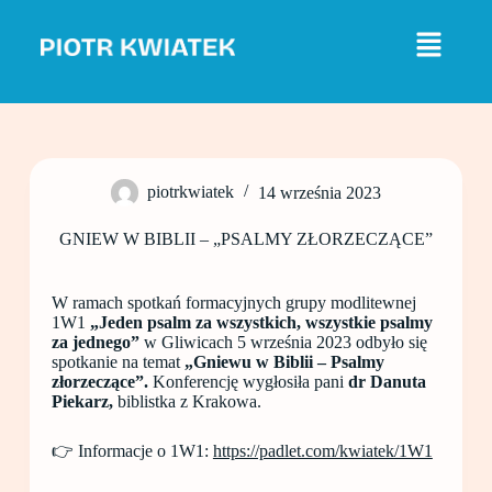
P
r
z
e
j
d
ź
d
o
piotrkwiatek
14 września 2023
t
r
e
GNIEW W BIBLII – „PSALMY ZŁORZECZĄCE”
ś
c
i
W ramach spotkań formacyjnych grupy modlitewnej
1W1
„Jeden psalm za wszystkich, wszystkie psalmy
za jednego”
w Gliwicach 5 września 2023 odbyło się
spotkanie na temat
„Gniewu w Biblii – Psalmy
złorzeczące”.
Konferencję wygłosiła pani
dr Danuta
Piekarz,
biblistka z Krakowa.
👉 Informacje o 1W1:
https://padlet.com/kwiatek/1W1