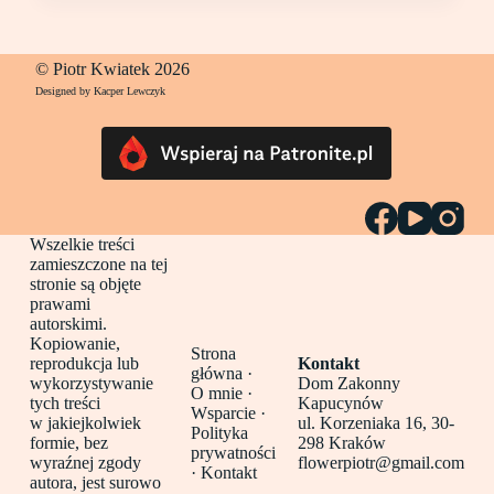
© Piotr Kwiatek 2026
Designed by Kacper Lewczyk
Wszelkie treści
zamieszczone na tej
stronie są objęte
prawami
autorskimi.
Kopiowanie,
Strona
reprodukcja lub
Kontakt
główna
·
wykorzystywanie
Dom Zakonny
O mnie ·
tych treści
Kapucynów
Wsparcie ·
w jakiejkolwiek
ul. Korzeniaka 16, 30-
Polityka
formie, bez
298 Kraków
prywatności
wyraźnej zgody
flowerpiotr@gmail.com
·
Kontakt
autora, jest surowo