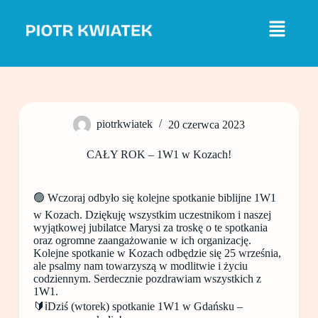
P
r
z
e
j
d
ź
d
o
piotrkwiatek
20 czerwca 2023
t
r
e
CAŁY ROK – 1W1 w Kozach!
ś
c
i
🟢 Wczoraj odbyło się kolejne spotkanie biblijne 1W1
w Kozach. Dziękuję wszystkim uczestnikom i naszej
wyjątkowej jubilatce Marysi za troskę o te spotkania
oraz ogromne zaangażowanie w ich organizację.
Kolejne spotkanie w Kozach odbędzie się 25 września,
ale psalmy nam towarzyszą w modlitwie i życiu
codziennym. Serdecznie pozdrawiam wszystkich z
1W1.
🔰ℹ️Dziś (wtorek) spotkanie 1W1 w Gdańsku –