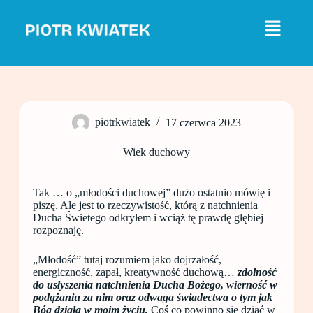
P
r
z
e
j
d
ź
d
o
piotrkwiatek
17 czerwca 2023
t
r
e
Wiek duchowy
ś
c
i
Tak … o „młodości duchowej” dużo ostatnio mówię i
piszę. Ale jest to rzeczywistość, którą z natchnienia
Ducha Świetego odkryłem i wciąż tę prawdę głębiej
rozpoznaję.
„Młodość” tutaj rozumiem jako dojrzałość,
energiczność, zapał, kreatywność duchową…
zdolność
do usłyszenia natchnienia Ducha Bożego, wierność w
podążaniu za nim oraz odwaga świadectwa o tym jak
Bóg działa w moim życiu.
Coś co powinno się dziać w