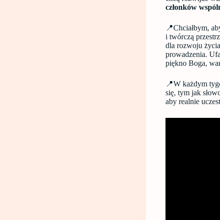
członków wspóln
📍Chciałbym, aby 
i twórczą przestr
dla rozwoju życi
prowadzenia. Uf
piękno Boga, war
📍W każdym tygod
się, tym jak sło
aby realnie ucze