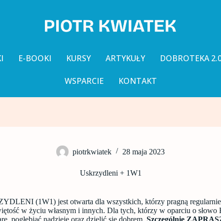
I
E-BOOKI
KURSY
ARTYKUŁY
DOBROTEKA 2.
WSPARCIE
KONTAKT
piotrkwiatek
28 maja 2023
Uskrzydleni + 1W1
DLENI (1W1) jest otwarta dla wszystkich, którzy pragną regularni
iętość w życiu własnym i innych. Dla tych, którzy w oparciu o słowo
rę, pogłębiać nadzieję oraz dzielić się dobrem.
Szczególnie ZAPRAS