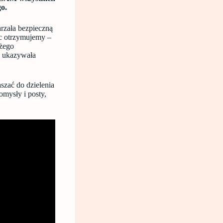
o.
arzała bezpieczną
ąc otrzymujemy –
ożego
e ukazywała
zać do dzielenia
omysły i posty,