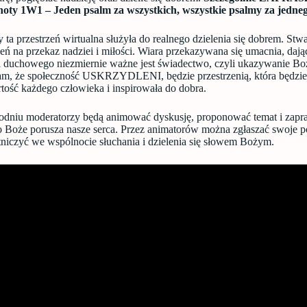
oty 1W1 – Jeden psalm za wszystkich, wszystkie psalmy za jedneg
ta przestrzeń wirtualna służyła do realnego dzielenia się dobrem. Stw
zeń na przekaz nadziei i miłości. Wiara przekazywana się umacnia, daj
a duchowego niezmiernie ważne jest świadectwo, czyli ukazywanie B
am, że społeczność USKRZYDLENI, będzie przestrzenią, która będzi
tość każdego człowieka i inspirowała do dobra.
niu moderatorzy będą animować dyskusję, proponować temat i zapras
wo Boże porusza nasze serca. Przez animatorów można zgłaszać swoje p
stniczyć we wspólnocie słuchania i dzielenia się słowem Bożym.