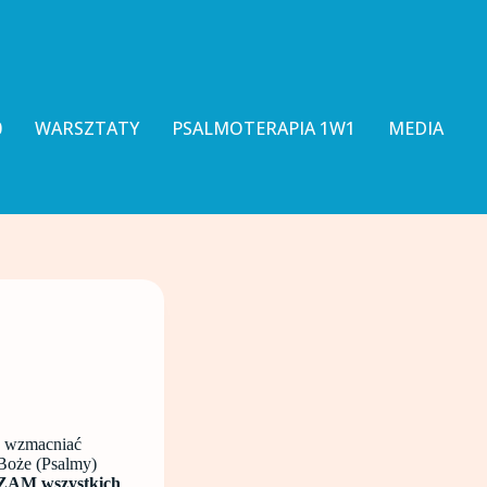
0
WARSZTATY
PSALMOTERAPIA 1W1
MEDIA
e wzmacniać
 Boże (Psalmy)
ZAM wszystkich