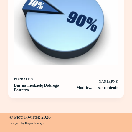
POPRZEDNI
NASTĘPNY
Dar na niedzielę Dobrego
Modlitwa = schronienie
Pasterza
© Piotr Kwiatek 2026
Designed by Kacper Lewczyk