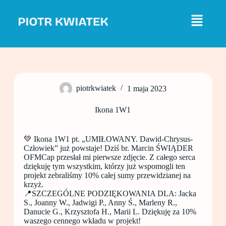
P
r
z
e
j
d
ź
d
o
piotrkwiatek
1 maja 2023
t
r
e
Ikona 1W1
ś
c
i
💚 Ikona 1W1 pt. „UMIŁOWANY. Dawid-Chrysus-
Człowiek” już powstaje! Dziś br. Marcin ŚWIĄDER
OFMCap przesłał mi pierwsze zdjęcie. Z całego serca
dziękuję tym wszystkim, którzy już wspomogli ten
projekt zebraliśmy 10% całej sumy przewidzianej na
krzyż.
📍SZCZEGÓLNE PODZIĘKOWANIA DLA: Jacka
S., Joanny W., Jadwigi P., Anny Ś., Marleny R.,
Danucie G., Krzysztofa H., Marii L. Dziękuję za 10%
waszego cennego wkładu w projekt!