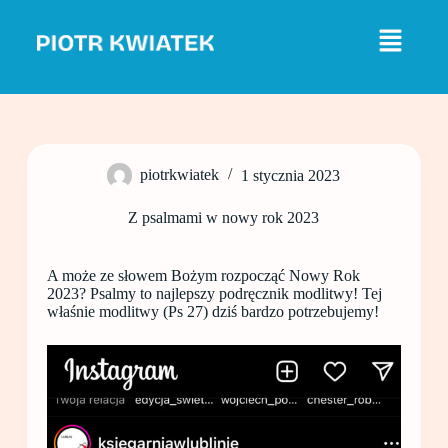
P
r
z
e
j
d
ź
d
o
piotrkwiatek
1 stycznia 2023
t
r
e
Z psalmami w nowy rok 2023
ś
c
i
A może ze słowem Bożym rozpocząć Nowy Rok
2023? Psalmy to najlepszy podręcznik modlitwy! Tej
właśnie modlitwy (Ps 27) dziś bardzo potrzebujemy!