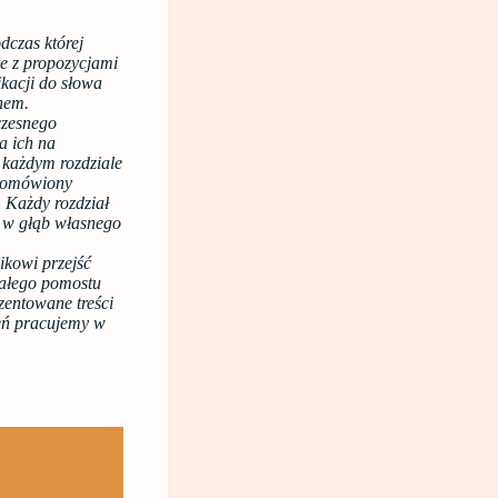
dczas której
że z propozycjami
ikacji do słowa
nem.
łczesnego
a ich na
 każdym rozdziale
e omówiony
 Każdy rozdział
e w głąb własnego
ikowi przejść
rwałego pomostu
entowane treści
ień pracujemy w