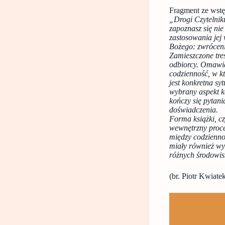
Fragment ze wstę
„Drogi Czytelnik
zapoznasz się nie
zastosowania jej 
Bożego: zwróceni
Zamieszczone treś
odbiorcy. Omawia
codzienność, w k
jest konkretna sy
wybrany aspekt k
kończy się pytan
doświadczenia.
Forma książki, c
wewnętrzny proces
między codzienno
miały również wy
różnych środowisk
(br. Piotr Kwiate