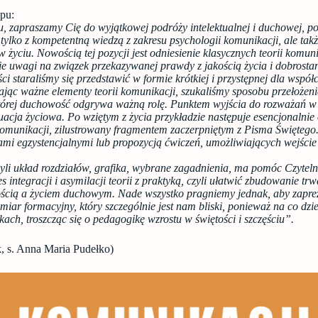
pu:
u, zapraszamy Cię do wyjątkowej podróży intelektualnej i duchowej, po
 tylko z kompetentną wiedzą z zakresu psychologii komunikacji, ale tak
w życiu. Nowością tej pozycji jest odniesienie klasycznych teorii komun
e uwagi na związek przekazywanej prawdy z jakością życia i dobrosta
ci staraliśmy się przedstawić w formie krótkiej i przystępnej dla wspó
jąc ważne elementy teorii komunikacji, szukaliśmy sposobu przełożeni
tórej duchowość odgrywa ważną rolę. Punktem wyjścia do rozważań w
tuacja życiowa. Po wziętym z życia przykładzie następuje esencjonalni
omunikacji, zilustrowany fragmentem zaczerpniętym z Pisma Świętego.
iami egzystencjalnymi lub propozycją ćwiczeń, umożliwiających wejści
zyli układ rozdziałów, grafika, wybrane zagadnienia, ma pomóc Czyteln
 integracji i asymilacji teorii z praktyką, czyli ułatwić zbudowanie t
ścią a życiem duchowym. Nade wszystko pragniemy jednak, aby zaprez
miar formacyjny, który szczególnie jest nam bliski, ponieważ na co dz
ach, troszcząc się o pedagogikę wzrostu w świętości i szczęściu”.
k, s. Anna Maria Pudełko)