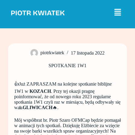
P
r
z
e
j
d
ź
d
o
piotrkwiatek
17 listopada 2022
t
r
e
SPOTKANIE 1W1
ś
c
i
👍Już ZAPRASZAM na kolejne spotkanie biblijne
1W1 w
KOZACH
. Przy tej okazji pragnę
poinformować, że od nowego roku 2023 regularne
spotkania 1W1 czyli raz w miesiącu, będą odbywały się
w🙏
GLIWICACH
🔥.
Mój współbrat br. Piotr Szaro OFMCap będzie pomagał
w animacji tych spotkań. Dziękuję Elżbiecie za wzięcie
na swoje barki wszelkich spraw organizacyjnych! Na