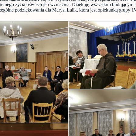
retnego życia oświeca je i wzmacnia. Dziękuję wszystkim budującym 
zególne podziękowania dla Marysi Lalik, która jest opiekunką grupy