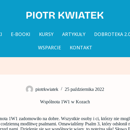
I
E-BOOKI
KURSY
ARTYKUŁY
DOBROTEKA 2.
WSPARCIE
KONTAKT
piotrkwiatek
25 października 2022
Wspólnota 1W1 w Kozach
ta 1W1 zadomowiło na dobre. Wszystkie osoby i ci, którzy nie mogli
odzienną modlitwę psalmami. Omawialiśmy Psalm 3, który odsłonił 
rzed nami. Dzielenie się we wspólnocie wiary, to potężna siła! Słowo 