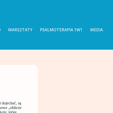
0
WARSZTATY
PSALMOTERAPIA 1W1
MEDIA
 dojechać, są
nowe „oblicze
Boże, które