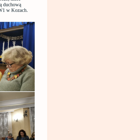
tą duchową
 1W1 w Kozach.