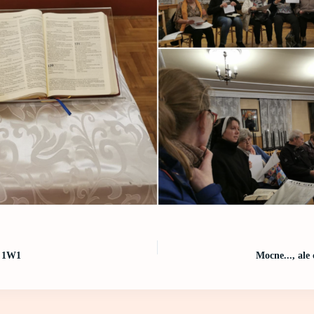
e 1W1
Mocne..., ale