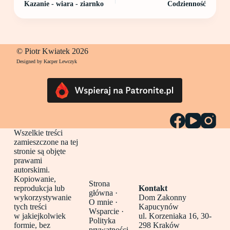
Kazanie - wiara - ziarnko
Codzienność
© Piotr Kwiatek 2026
Designed by Kacper Lewczyk
Wszelkie treści
zamieszczone na tej
stronie są objęte
prawami
autorskimi.
Kopiowanie,
Strona
reprodukcja lub
Kontakt
główna
·
wykorzystywanie
Dom Zakonny
O mnie ·
tych treści
Kapucynów
Wsparcie ·
w jakiejkolwiek
ul. Korzeniaka 16, 30-
Polityka
formie, bez
298 Kraków
prywatności