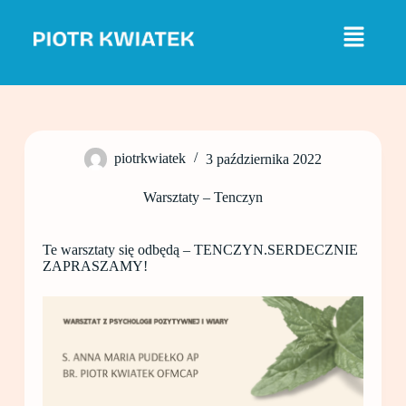
P
r
z
e
j
d
ź
d
o
piotrkwiatek
3 października 2022
t
r
e
Warsztaty – Tenczyn
ś
c
i
Te warsztaty się odbędą – TENCZYN.SERDECZNIE
ZAPRASZAMY!