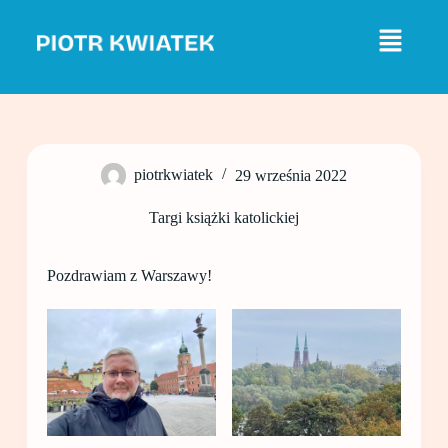
P
r
z
e
j
d
ź
d
o
piotrkwiatek
29 września 2022
t
r
e
Targi książki katolickiej
ś
c
i
Pozdrawiam z Warszawy!