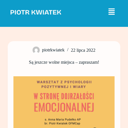
P
r
z
e
j
d
ź
d
o
piotrkwiatek
22 lipca 2022
t
r
e
Są jeszcze wolne miejsca – zapraszam!
ś
c
i