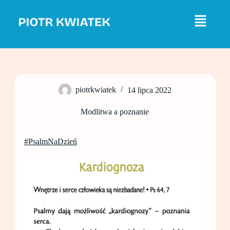
P
r
z
e
j
d
ź
d
o
piotrkwiatek
14 lipca 2022
t
r
e
Modlitwa a poznanie
ś
c
i
#PsalmNaDzień