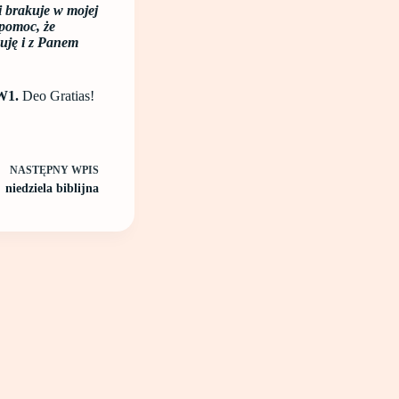
i brakuje w mojej
 pomoc, że
kuję i z Panem
1W1.
Deo Gratias!
NASTĘPNY
WPIS
niedziela biblijna