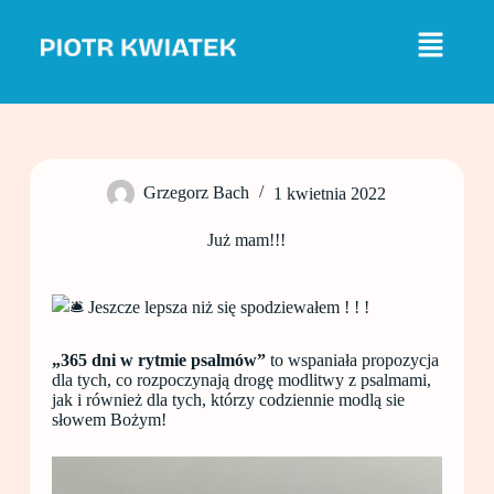
P
r
z
e
j
d
ź
d
o
Grzegorz Bach
1 kwietnia 2022
t
r
e
Już mam!!!
ś
c
i
Jeszcze lepsza niż się spodziewałem ! ! !
„365 dni w rytmie psalmów”
to wspaniała propozycja
dla tych, co rozpoczynają drogę modlitwy z psalmami,
jak i również dla tych, którzy codziennie modlą sie
słowem Bożym!