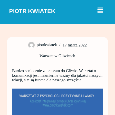
P
r
z
e
j
d
ź
d
o
piotrkwiatek
17 marca 2022
t
r
e
Warsztat w Gliwicach
ś
c
i
Bardzo serdecznie zapraszam do Gliwic. Warsztat o
komunikacji jest niezmiernie ważny dla jakości naszych
relacji, a te są istotne dla naszego szczęścia.